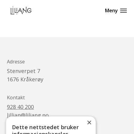
Meny
Adresse
Stenverpet 7
1676
Kråkerøy
Kontakt
928 40 200
lillian@liliang.no
×
Dette nettstedet bruker
Følg oss