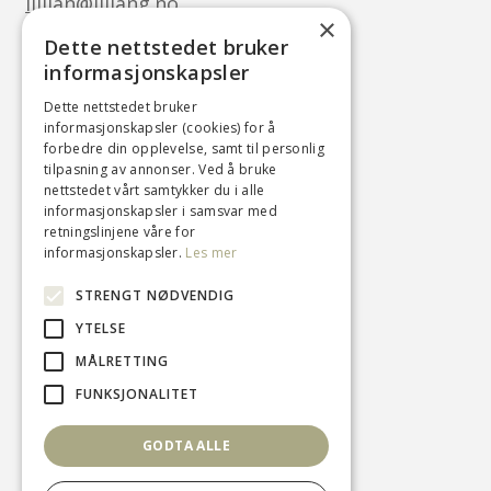
lillian@liliang.no
×
Dette nettstedet bruker
Følg oss
informasjonskapsler
Facebook
Dette nettstedet bruker
informasjonskapsler (cookies) for å
Instagram
forbedre din opplevelse, samt til personlig
tilpasning av annonser. Ved å bruke
nettstedet vårt samtykker du i alle
informasjonskapsler i samsvar med
Her kan du lese om
personvern og
retningslinjene våre for
informasjonskapsler
informasjonskapsler.
Les mer
v05041444
STRENGT NØDVENDIG
YTELSE
MÅLRETTING
FUNKSJONALITET
GODTA ALLE