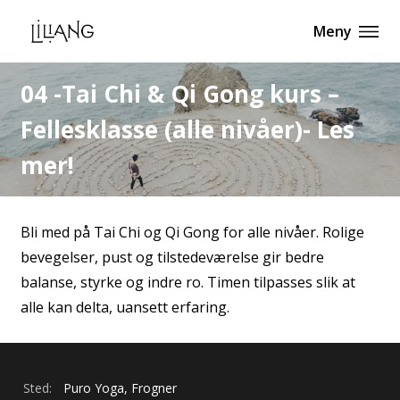
Meny
04 -Tai Chi & Qi Gong kurs –
Fellesklasse (alle nivåer)- Les
mer!
Bli med på Tai Chi og Qi Gong for alle nivåer. Rolige
bevegelser, pust og tilstedeværelse gir bedre
balanse, styrke og indre ro. Timen tilpasses slik at
alle kan delta, uansett erfaring.
Sted:
Puro Yoga, Frogner