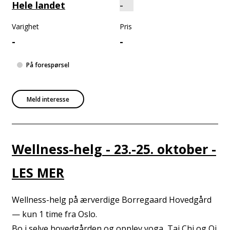
Hele landet
Varighet
Pris
-
-
På forespørsel
Meld interesse
Wellness-helg - 23.-25. oktober -
LES MER
Wellness-helg på ærverdige Borregaard Hovedgård
— kun 1 time fra Oslo.
Bo i selve hovedgården og opplev yoga, Tai Chi og Qi