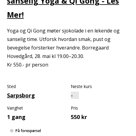
sanselig Yoga & Qi Gong - Les
Mer!
Yoga og Qi Gong møter sjokolade i en lekende og
sanselig time. Utforsk hvordan smak, pust og
bevegelse forsterker hverandre. Borregaard
Hovedgård, 28. mai kl 19.00–20.30.
Kr 550.- pr person
Sted
Neste kurs
Sarpsborg
Varighet
Pris
1 gang
550 kr
På forespørsel