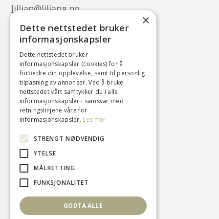
lillian@liliang.no
×
Dette nettstedet bruker
Følg oss
informasjonskapsler
Facebook
Dette nettstedet bruker
informasjonskapsler (cookies) for å
Instagram
forbedre din opplevelse, samt til personlig
tilpasning av annonser. Ved å bruke
nettstedet vårt samtykker du i alle
informasjonskapsler i samsvar med
Her kan du lese om
personvern og
retningslinjene våre for
informasjonskapsler
informasjonskapsler.
Les mer
v05041444
STRENGT NØDVENDIG
YTELSE
MÅLRETTING
FUNKSJONALITET
GODTA ALLE