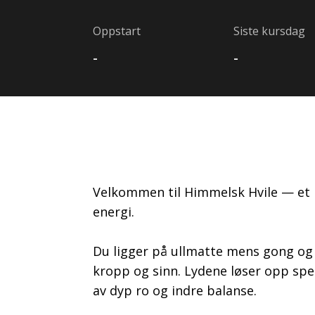
Oppstart
Siste kursdag
-
-
Velkommen til Himmelsk Hvile — et 
energi.
Du ligger på ullmatte mens gong og 
kropp og sinn. Lydene løser opp spen
av dyp ro og indre balanse.