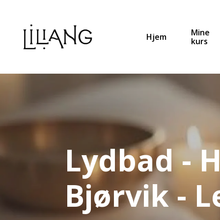
Mine
Hjem
kurs
Lydbad - H
Bjørvik - L