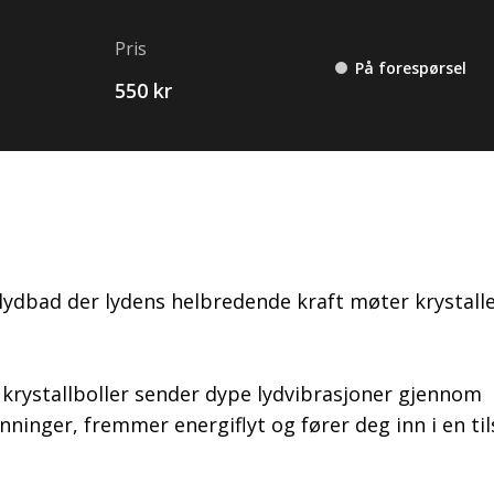
Pris
På forespørsel
550 kr
lydbad der lydens helbredende kraft møter krystall
krystallboller sender dype lydvibrasjoner gjennom
ninger, fremmer energiflyt og fører deg inn i en ti