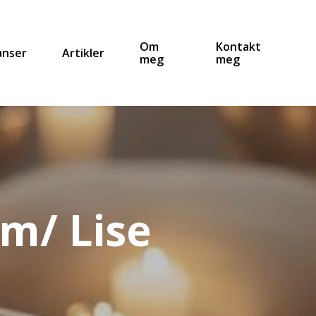
Om
Kontakt
anser
Artikler
meg
meg
m/ Lise