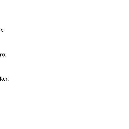
ns
ro.
lær.