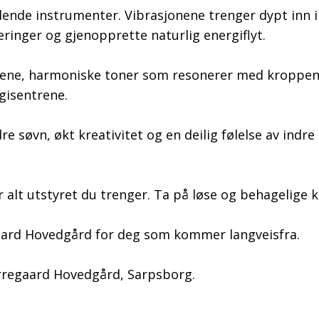
dende instrumenter. Vibrasjonene trenger dypt inn i
ringer og gjenopprette naturlig energiflyt.
r rene, harmoniske toner som resonerer med kroppe
gisentrene.
e søvn, økt kreativitet og en deilig følelse av indre 
r alt utstyret du trenger. Ta på løse og behagelige k
aard Hovedgård for deg som kommer langveisfra.
rregaard Hovedgård, Sarpsborg.