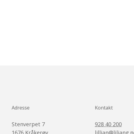
Adresse
Kontakt
Stenverpet 7
928 40 200
1676
Kråkerøy
lillian@liliang.