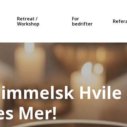
Retreat /
For
Refer
Workshop
bedrifter
immelsk Hvile 
es Mer!